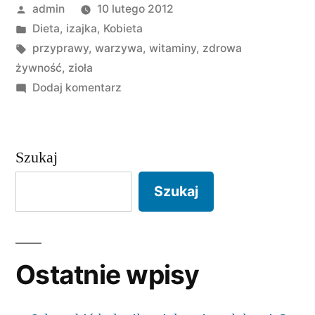
Opublikowane
admin
10 lutego 2012
skąd
przez
Opublikowano
Dieta
,
izajka
,
Kobieta
je
w
Tagi:
przyprawy
,
warzywa
,
witaminy
,
zdrowa
brać?
żywność
,
zioła
do
Dodaj komentarz
Witaminy
zimą
–
Szukaj
skąd
je
Szukaj
brać?
Ostatnie wpisy